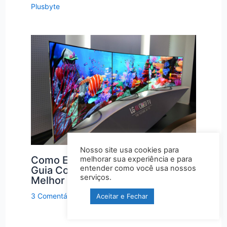
Plusbyte
Nosso site usa cookies para
Como Escolher Uma TV 4K 2026?
melhorar sua experiência e para
entender como você usa nossos
Guia Completo Para Comprar a
serviços.
Melhor TV LED Smart 4K!
3 Comentários
/
Tecnologia
/ Por
Equipe Plusbyte
Aceitar e Fechar